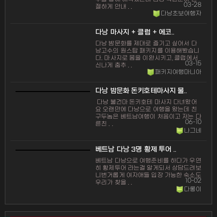
03-28
절하게 안내 . .
다낭초보여행자
다낭 마사지 + 클럽 + 에코..
다낭 밤문화를 제대로 즐기고 싶어서 다
낭고수의 원스탑 패키지를 이용해봤습니
다. 마사지로 몸을 이완시키고, 클럽에서
03-15
신나게 춤추 . .
패키지여행마니아
다낭 밤문화 돈키호테마사지 불..
다낭 불건마 돈키호테 마사지 다녀왔어
요 오랜만에 다낭으로 여행을 왔는데 친
구두놈은 베트남여행이 처음이고 저는 다
06-10
른친 . .
나그네
베트남 다낭 3명 황제 투어 ..
베트남 다낭으로 여행준비를 하다가 우연
히 황제투어 라는걸 알게되서 상담드려보
니번거롭게 여자애들 입장 가능한 숙소도
10-02
우리가 찾을 . .
다롱이