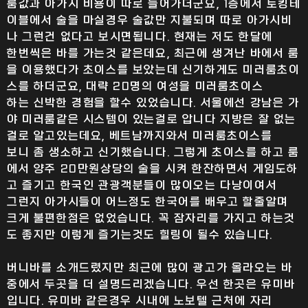
룸값과 아가시 비용이 따로 들어가더군요, 1층에서 토킹테
이블에서 술을 마실경우 술값만 지불되며 따로 아가시비
나 그런건 없다고 보시면됩니다. 현재는 저도 한달에
한번씩은 바를 가는것 같은데요, 최근에 생겨난 바에서 룸
을 이용했다가 초이스를 보았는데 신기하게도 미러룸초이
스를 하더군요, 대략 20명의 여성을 미러룸초이스
하는 신박한 경험을 할수 있었습니다. 서울에선 강남은 가
야 미러룸같은 시스템이 있는걸로 압니다 지방은 잘 없는
걸로 알고있는데요, 베트남까지와서 미러룸초이스를
보니 좀 생소하고 신기했습니다. 그렇게 초이스를 하고 룸
에서 양주 20만원상당의 술을 시켜 한잔하면서 게임도하
고 즐기고 한국인 관광객분들이 많이오는 다낭이여서
그런지 아가시들이 어느정도 한국어를 배우고 할줄알며
크게 불편한점은 없었습니다. 꼭 잠자리를 가지고 하는것
도 좋지만 이렇게 즐기는것도 힐링이 될수 있습니다.
버니바를 소개드렸지만 최근에 많이 광고가 올라오는 바
중에서 두곳을 더 설명드리겠습니다. 우선 한곳은 유미바
입니다. 유미바 같은경우 시내에 노보텔 근처에 자리