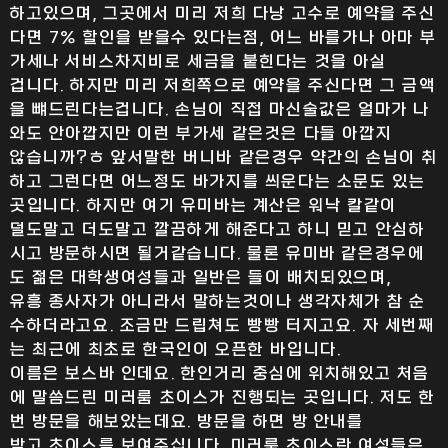
하고있으며, 그곳에서 미리 저희 다낭 고수로 예약을 주신
다면 7% 할인을 받을수 있다는점, 어느 바를가나 아마 부
가세나 서비스차지비로 세금을 붙힌다는 것을 아실
겁니다. 하지만 미리 저희쪽으로 예약을 주신다면 그 금액
을 뺴드린다는겁니다. 손님이 직접 마신술값은 얼마가 나
와도 안아깝지만 이런 부가세 같은것은 다들 아깝지
않습니까?ㅎ 앞서말한 버니바 같은경우 약간의 손님이 취
하고 그런다면 어느정도 바가지를 씌운다는 소문도 있는
곳입니다. 하지만 여기 유미바는 계산은 워낙 칼같이
덜도말고 더도말고 깔끔하게 해준다고 하니 믿고 안심하
시고 방문하시면 될거같습니다. 물론 유미바 같은경우에
도 젊은 대학생여성들과 일반은 들이 배치되있으며,
유흥 종사자가 아니라서 말하는것이나 생각자체가 참 순
수하더라고요. 조금만 드립쳐도 빵빵 터지고요. 자 세번째
는 최근에 최초로 한국인이 오픈한 바입니다.
이름은 보스바 인데요. 한인거리 중심에 위치해있고 처음
에 말씀드린 미러룸 초이스가 진행되는 곳입니다. 저도 한
번 방문을 해보았는데요. 방문을 하면 방 안내를
받고 초이스를 보여주십니다. 미러룸 초이스란 여성들은