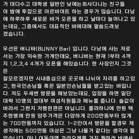
가 대다수고 대학생 일반인 낮에는회사다니는 친구들
이 밤에 투잡으로 아르바이트 하는 경우가 많습니다. 다낭
에 하루하루 새로운 바가 오픈을 하고 날마다 늘어나고 있
는데요, 그중에서도 대표적인 바에대해 말씀드려보
겠습니다.
우선은 버니바(BUNNY Bar) 입니다. 다낭에 사는 저로
서는 가장 익숙한 가게인데요, 버니바는 현재 1부터 4까
지 1,2,3,4 4개가 오픈을 해있습니다. 한 사장인지 그것
은
잘모르겠지만 시내중심으로 곳곳에 나뉘어 자리를 하고있
고, 한국인손님들 혹은 일본인손님들을 받고있는 바입니
다. 저도 두세번 방문을 해보았는데요, 입장을 하면 일단
대략 10명의 접대부 여성직원들과 메뉴를 줍니다. 술값이
바라서 그런지 저렴한편은 아닙니다. 콜라하나에 만원 맥
주한병에 만원 양주가격은 다양하게 200만동부터 많게
는 700만동까지 있습니다. 1~2인이서 방문을 할경우 제
생각에는 500만동 이상은 그냥 나올거 같다는 생각이 들
었습니다. 아니 이돈이면 가라오케를 가지 뭣하러 바에서