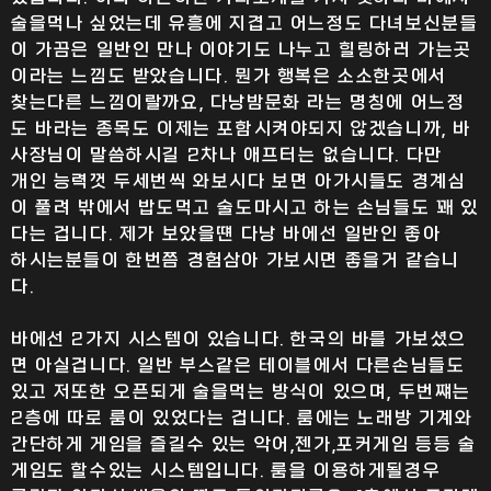
술을먹나 싶었는데 유흥에 지겹고 어느정도 다녀보신분들
이 가끔은 일반인 만나 이야기도 나누고 힐링하러 가는곳
이라는 느낌도 받았습니다. 뭔가 행복은 소소한곳에서
찾는다른 느낌이랄까요, 다낭밤문화 라는 명칭에 어느정
도 바라는 종목도 이제는 포함시켜야되지 않겠습니까, 바
사장님이 말씀하시길 2차나 애프터는 없습니다. 다만
개인 능력껏 두세번씩 와보시다 보면 아가시들도 경계심
이 풀려 밖에서 밥도먹고 술도마시고 하는 손님들도 꽤 있
다는 겁니다. 제가 보았을떈 다낭 바에선 일반인 좋아
하시는분들이 한번쯤 경험삼아 가보시면 좋을거 같습니
다.
바에선 2가지 시스템이 있습니다. 한국의 바를 가보셨으
면 아실겁니다. 일반 부스같은 테이블에서 다른손님들도
있고 저또한 오픈되게 술을먹는 방식이 있으며, 두번쨰는
2층에 따로 룸이 있었다는 겁니다. 룸에는 노래방 기계와
간단하게 게임을 즐길수 있는 악어,젠가,포커게임 등등 술
게임도 할수있는 시스템입니다. 룸을 이용하게될경우