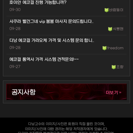
호이안 에코걸 진행 가능합니까?
09-30
바람둥이
사쿠라 빨간그네 vip 붐붐 마사지 문의드립니다..
09-28
식빵맨
다낭 에코걸 가라오케 가격 및 시스템 문의 합니..
09-28
freedom
에코걸 통역사 가격 시스템 견적문의!~~
09-27
조향
공지사항
»
더보기
다낭고수의 이미지/사진은 회원이 직접 올린 것이며,
이미지/사진에 대한 권리는 해당 저작권자에게 있습니다.