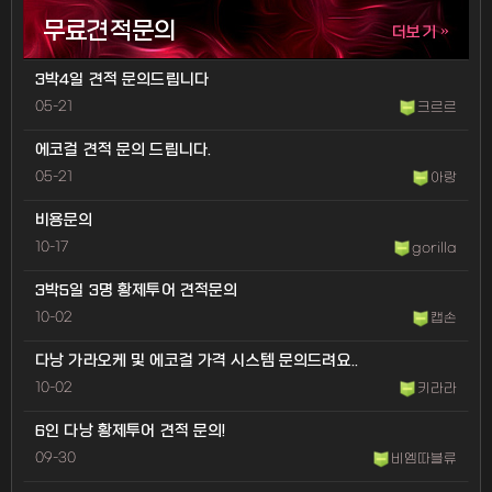
무료견적문의
»
더보기
3박4일 견적 문의드립니다
05-21
크르르
에코걸 견적 문의 드립니다.
05-21
아랑
비용문의
10-17
gorilla
3박5일 3명 황제투어 견적문의
10-02
캡손
다낭 가라오케 및 에코걸 가격 시스템 문의드려요..
10-02
키라라
6인 다낭 황제투어 견적 문의!
09-30
비엠따블류